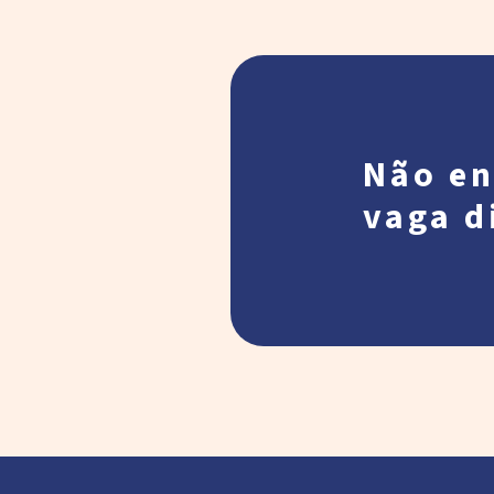
Não en
vaga d