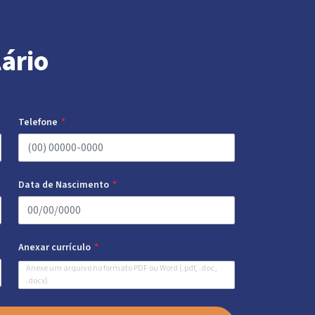
ário
Telefone
Data de Nascimento
Anexar currículo
Anexe um arquivo no formato PDF ou Word (.pdf, .doc,
.docx)