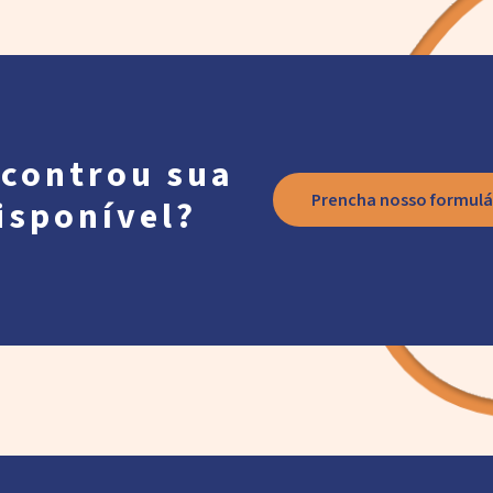
controu sua
Prencha nosso formulá
isponível?