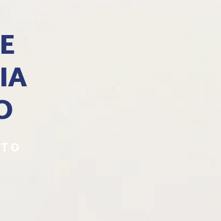
E
IA
O
NTO